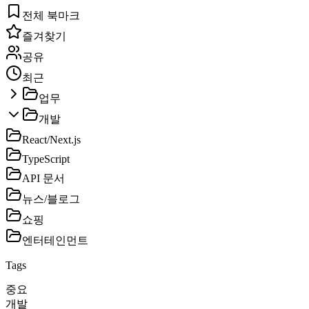
전체 북마크
즐겨찾기
공유
최근
업무
개발
React/Next.js
TypeScript
API 문서
뉴스/블로그
쇼핑
엔터테인먼트
Tags
중요
개발