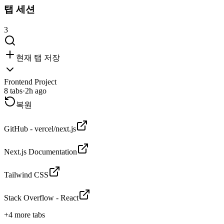
탭 세션
3
현재 탭 저장
Frontend Project
8
tabs
·
2h ago
복원
GitHub - vercel/next.js
Next.js Documentation
Tailwind CSS
Stack Overflow - React
+
4
more tabs