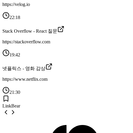
https://velog.io
22:18
Stack Overflow - React 질문
https://stackoverflow.com
19:42
넷플릭스 - 영화 감상
https://www.netflix.com
21:30
LinkBear